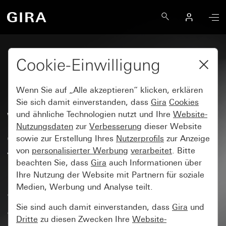
Cookie-Einwilligung
FAQ
Wenn Sie auf „Alle akzeptieren“ klicken, erklären
Sie sich damit einverstanden, dass
Gira
Cookies
Wie lässt sich eine
und ähnliche Technologien nutzt und Ihre
Website-
Nutzungsdaten
zur
Verbesserung
dieser Website
dynamische Liste,
sowie zur Erstellung Ihres
Nutzerprofils
zur Anzeige
vergleichbar mit der Query-
von
personalisierter Werbung
verarbeitet
. Bitte
beachten Sie, dass
Gira
auch Informationen über
Funktion im HomeServer,
Ihre Nutzung der Website mit Partnern für soziale
anlegen? Die Liste soll derart
Medien, Werbung und Analyse teilt.
aufgebaut sein, dass alle
Sie sind auch damit einverstanden, dass
Gira
und
Dritte
zu diesen Zwecken Ihre
Website-