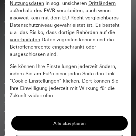
aktiven Listeneinträge ohne
Nutzungsdaten
in sog. unsicheren
Drittländern
Leerzeilen dargestellt
außerhalb des EWR verarbeiten, auch wenn
insoweit kein mit dem EU-Recht vergleichbares
werden. Zusätzlich soll
Datenschutzniveau gewährleistet ist. Es besteht
erkennbar sein, wie viel
u.a. das Risiko, dass dortige Behörden auf die
verarbeiteten
Daten zugreifen können und die
Listeneinträge aktuell in der
Betroffenenrechte eingeschränkt oder
Liste sind.
ausgeschlossen sind.
Sie können Ihre Einstellungen jederzeit ändern,
indem Sie am Fuße einer jeden Seite den Link
Antwort
"Cookie-Einstellungen" klicken. Dort können Sie
Ihre Einwilligung jederzeit mit Wirkung für die
Zukunft widerrufen.
Über einen Logik-Baustein erfolgt eine
Störmeledeverarbeitung sowie die optische Darstellung
aller anstehenden Störungen in der Visualisierung.
Essenziell
Neben der Anzahl aller anstehenden Störungen werden
Alle Cookies, die wir benötigen um Ihnen die
in einer Liste die Störmeldungen im Klartext benannt.
Seite anzeigen zu können.