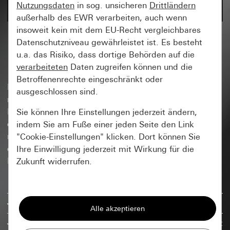
Nutzungsdaten
in sog. unsicheren
Drittländern
außerhalb des EWR verarbeiten, auch wenn
insoweit kein mit dem EU-Recht vergleichbares
Minimal im Design. Maximal
Datenschutzniveau gewährleistet ist. Es besteht
u.a. das Risiko, dass dortige Behörden auf die
in den Möglichkeiten.
verarbeiteten
Daten zugreifen können und die
Betroffenenrechte eingeschränkt oder
Das System 70 ist die konsequente Weiterführung der
ausgeschlossen sind.
minimalistischen Gira Formensprache in eine neue
Plattform mit großen Bedienflächen. Basierend auf
Sie können Ihre Einstellungen jederzeit ändern,
dem Gira Flächenschalter entsteht ein neues,
indem Sie am Fuße einer jeden Seite den Link
modulares und zukunftsgerichtetes Sortiment mit vier
"Cookie-Einstellungen" klicken. Dort können Sie
eigenständigen Schalterprogrammen: Gira F100, Gira
Ihre Einwilligung jederzeit mit Wirkung für die
F200, Gira F200 flach und Gira F300.
Zukunft widerrufen.
Essenziell
Das modernste Flächenschaltersortiment am Markt
Alle Cookies, die wir benötigen um Ihnen die
Seite anzeigen zu können.
Große Gestaltungsfreiheit in der Gebäudetechnik mit